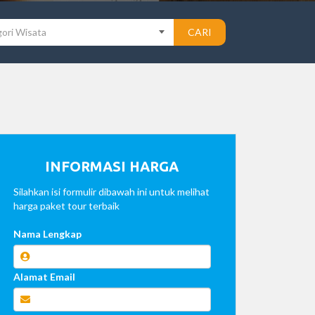
ori Wisata
CARI
INFORMASI HARGA
Silahkan isi formulir dibawah ini untuk melihat
harga paket tour terbaik
Nama Lengkap
Alamat Email