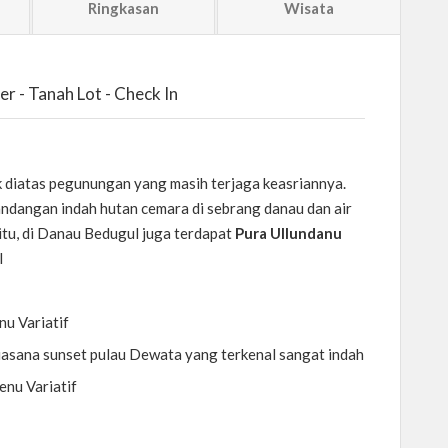
Ringkasan
Wisata
er - Tanah Lot - Check In
k diatas pegunungan yang masih terjaga keasriannya.
andangan indah hutan cemara di sebrang danau dan air
 itu, di Danau Bedugul juga terdapat
Pura Ullundanu
l
u Variatif
asana sunset pulau Dewata yang terkenal sangat indah
enu Variatif