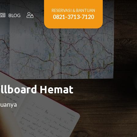
RESERVASI & BANTUAN
BLOG
0821-3713-7120
ullboard Hemat
Duanya