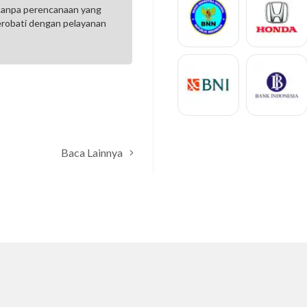
tanpa perencanaan yang
Alhamdulillah liburan asyik bar
terobati dengan pelayanan
foto-fotonya .. Terima kasih Lab
Riris Rindyas Setyati
Satker PKP DIY
Baca Lainnya