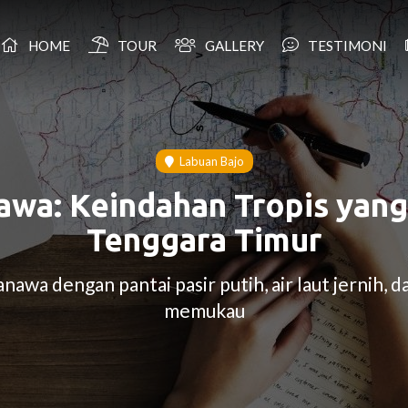
HOME
TOUR
GALLERY
TESTIMONI
Labuan Bajo
awa: Keindahan Tropis yan
Tenggara Timur
nawa dengan pantai pasir putih, air laut jernih,
memukau