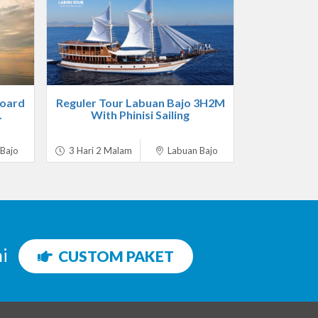
Board
Reguler Tour Labuan Bajo 3H2M
.
With Phinisi Sailing
Bajo
3 Hari 2 Malam
Labuan Bajo
ni
CUSTOM PAKET