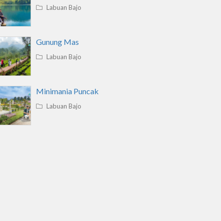
Labuan Bajo
Gunung Mas
Labuan Bajo
Minimania Puncak
Labuan Bajo