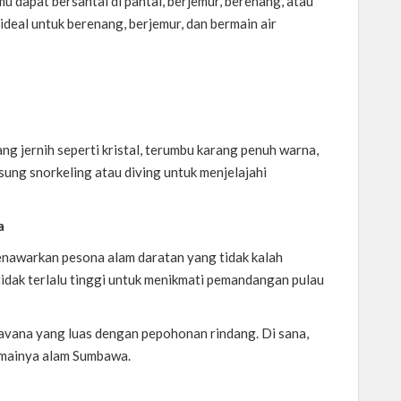
mu dapat bersantai di pantai, berjemur, berenang, atau
ideal untuk berenang, berjemur, dan bermain air
g jernih seperti kristal, terumbu karang penuh warna,
gsung snorkeling atau diving untuk menjelajahi
a
menawarkan pesona alam daratan yang tidak kalah
tidak terlalu tinggi untuk menikmati pemandangan pulau
avana yang luas dengan pepohonan rindang. Di sana,
amainya alam Sumbawa.