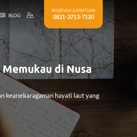
RESERVASI & BANTUAN
BLOG
0821-3713-7120
g Memukau di Nusa
 dan keanekaragaman hayati laut yang