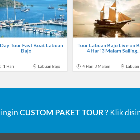
Day Tour Fast Boat Labuan
Tour Labuan Bajo Live on 
Bajo
4 Hari 3 Malam Sailing..
1 Hari
Labuan Bajo
4 Hari 3 Malam
Labuan 
 ingin
CUSTOM PAKET TOUR
? Klik disi