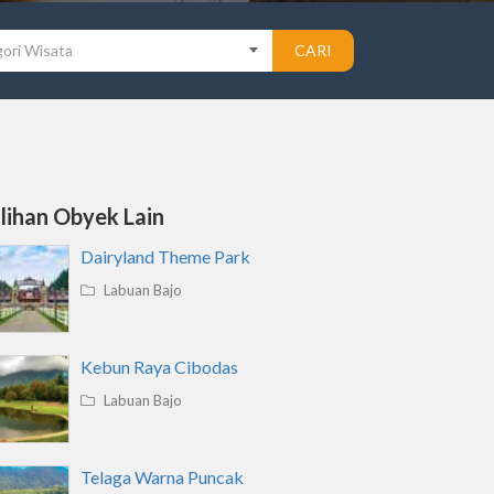
ori Wisata
CARI
ilihan Obyek Lain
Dairyland Theme Park
Labuan Bajo
Kebun Raya Cibodas
Labuan Bajo
Telaga Warna Puncak