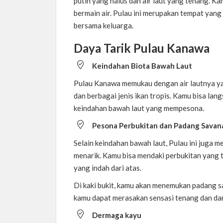
putih yang halus dan air laut yang tenang. Ka
bermain air. Pulau ini merupakan tempat yang 
bersama keluarga.
Daya Tarik Pulau Kanawa
Keindahan Biota Bawah Laut
Pulau Kanawa memukau dengan air lautnya yan
dan berbagai jenis ikan tropis. Kamu bisa lan
keindahan bawah laut yang mempesona.
Pesona Perbukitan dan Padang Savan
Selain keindahan bawah laut, Pulau ini juga 
menarik. Kamu bisa mendaki perbukitan yang 
yang indah dari atas.
Di kaki bukit, kamu akan menemukan padang s
kamu dapat merasakan sensasi tenang dan d
Dermaga kayu