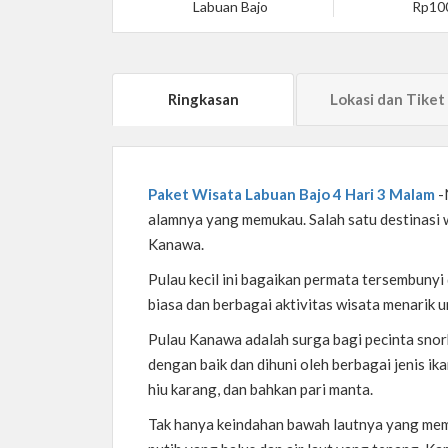
Labuan Bajo
Rp10
Ringkasan
Lokasi dan Tiket
Paket Wisata Labuan Bajo 4 Hari 3 Malam
-
alamnya yang memukau. Salah satu destinasi 
Kanawa.
Pulau kecil ini bagaikan permata tersembunyi
biasa dan berbagai aktivitas wisata menarik u
Pulau Kanawa adalah surga bagi pecinta snor
dengan baik dan dihuni oleh berbagai jenis ika
hiu karang, dan bahkan pari manta.
Tak hanya keindahan bawah lautnya yang mem