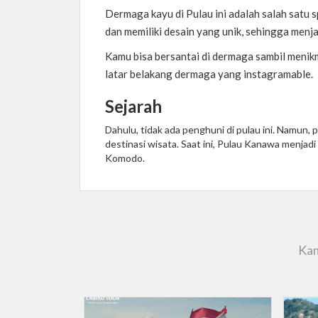
Dermaga kayu di Pulau ini adalah salah satu s
dan memiliki desain yang unik, sehingga menjad
Kamu bisa bersantai di dermaga sambil meni
latar belakang dermaga yang instagramable.
Sejarah
Dahulu, tidak ada penghuni di pulau ini. Namun,
destinasi wisata. Saat ini, Pulau Kanawa menjadi
Komodo.
Kam