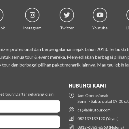
ook
Instagram
Twitter
Youtube
L
izer profesional dan berpengalaman sejak tahun 2013. Terbukti 
ntuk semua tour & event mereka. Menyediakan berbagai pilihan pak
 tour dan berbagai pilihan paket menarik lainnya. Mau tau lebih la
HUBUNGI KAMI
t tour? Daftar sekarang disini
Jam Operasional:
Senin - Sabtu pukul 09:00 s
cs@labirutour.com
082137137120 (Yayas)
0812-6363-6568 (Helena)